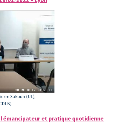
Pierre Sakoun (UL),
CDLB).
al émancipateur et pratique quotidienne