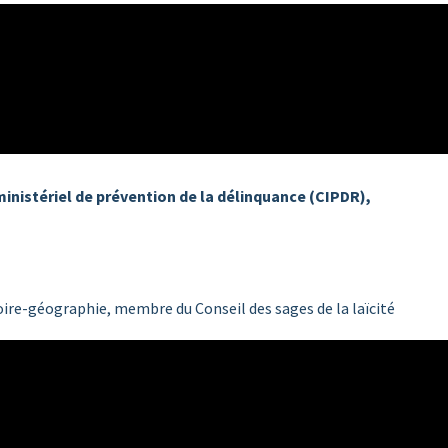
ministériel de prévention de la délinquance (CIPDR),
toire-géographie, membre du Conseil des sages de la laïcité