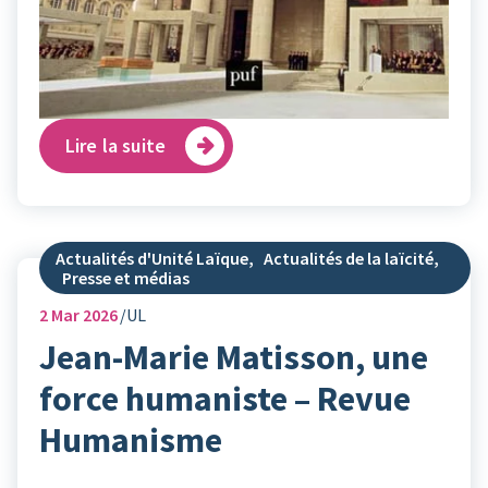
Lire la suite
Actualités d'Unité Laïque
,
Actualités de la laïcité
,
Presse et médias
2
Mar 2026
UL
Jean-Marie Matisson, une
force humaniste – Revue
Humanisme