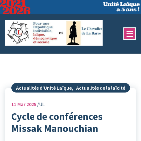
Aller
au
contenu
Actualités d'Unité Laïque
,
Actualités de la laïcité
11
Mar 2025
UL
Cycle de conférences
Missak Manouchian