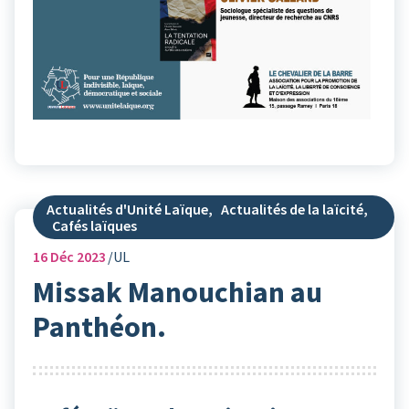
Actualités d'Unité Laïque
,
Actualités de la laïcité
,
Cafés laïques
16
Déc 2023
UL
Missak Manouchian au
Panthéon.