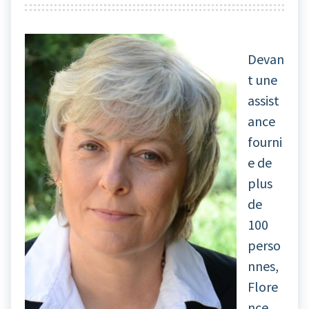
Devan
t une
assist
ance
fourni
e de
plus
de
100
perso
nnes,
Flore
nce