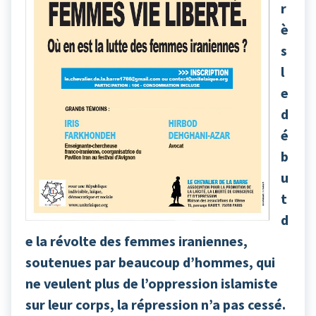
r
è
s
l
e
d
é
b
u
t
d
e la révolte des femmes iraniennes,
soutenues par beaucoup d’hommes, qui
ne veulent plus de l’oppression islamiste
sur leur corps, la répression n’a pas cessé.