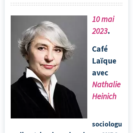
10 mai
2023
.
Café
Laïque
avec
Nathalie
Heinich
sociologu