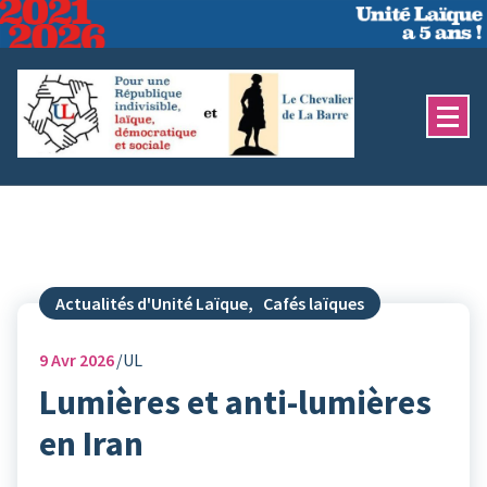
Aller
au
contenu
Actualités d'Unité Laïque
,
Cafés laïques
9
Avr 2026
UL
Lumières et anti-lumières
en Iran