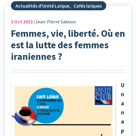
Actualités d'Unité Laïque
,
Cafés laïques
3
Oct 2023
Jean-Pierre Sakoun
Femmes, vie, liberté. Où en
est la lutte des femmes
iraniennes ?
U
n
a
n
a
p