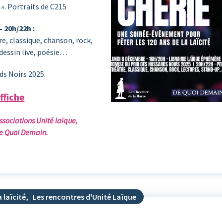
 ». Portraits de C215
– 20h/22h :
e, classique, chanson, rock,
 dessin live, poésie…
ds Noirs 2025.
ffiche
sociations Unité laïque,
De Quoi Demain.
 laïcité
,
Les rencontres d'Unité Laïque