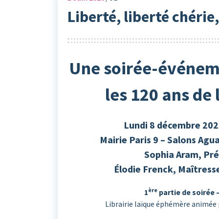
Liberté, liberté chérie,
Une soirée-événeme
les 120 ans de l
Lundi 8 décembre 2025
Mairie Paris 9 – Salons Agu
Sophia Aram, Pr
Élodie Frenck, Maîtress
ère
1
partie de soirée –
Librairie laïque éphémère animée p