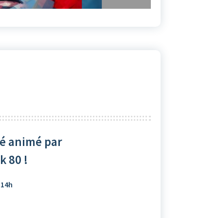
té animé par
k 80 !
 14h