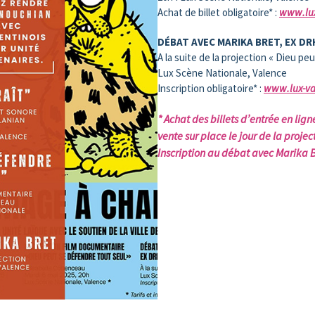
Achat de billet obligatoire* :
www.lux
DÉBAT AVEC MARIKA BRET, EX D
A la suite de la projection « Dieu pe
Lux Scène Nationale, Valence
Inscription obligatoire* :
www.lux-va
* Achat des billets d’entrée en li
vente sur place le jour de la projec
Inscription au débat avec Marika B