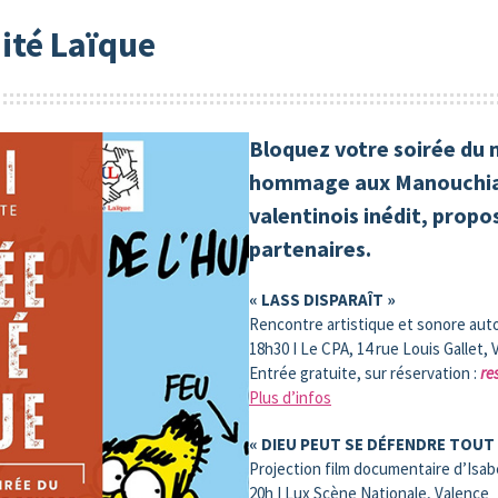
ité Laïque
Bloquez votre soirée du 
hommage aux Manouchian
valentinois inédit, propo
partenaires.
« LASS DISPARAÎT »
Rencontre artistique et sonore auto
18h30 I Le CPA, 14 rue Louis Gallet,
Entrée gratuite, sur réservation :
re
Plus d’infos
« DIEU PEUT SE DÉFENDRE TOUT 
Projection film documentaire d’Isa
20h I Lux Scène Nationale, Valence