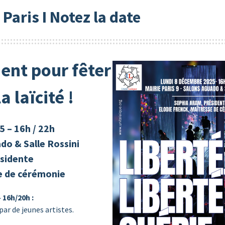
 Paris I Notez la date
nt pour fêter
a laïcité !
 – 16h / 22h
ado & Salle Rossini
ésidente
e de cérémonie
 16h/20h :
ar de jeunes artistes.