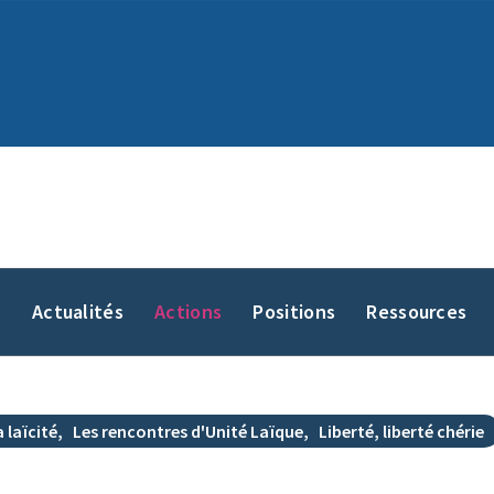
y
Actualités
Actions
Positions
Ressources
 laïcité
,
Les rencontres d'Unité Laïque
,
Liberté, liberté chérie