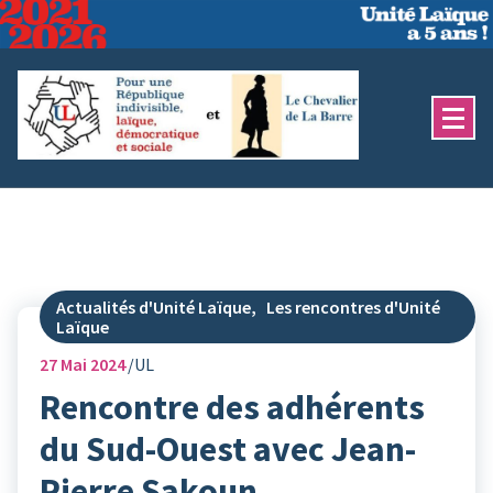
Aller
au
contenu
Actualités d'Unité Laïque
,
Les rencontres d'Unité
Laïque
27
Mai 2024
UL
Rencontre des adhérents
du Sud-Ouest avec Jean-
Pierre Sakoun.