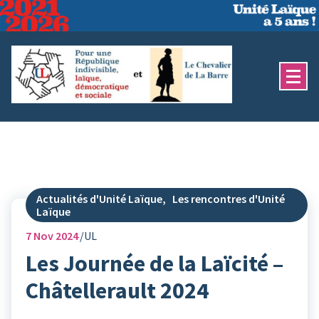
Aller
au
contenu
Actualités d'Unité Laïque
,
Les rencontres d'Unité
Laïque
7
Nov 2024
UL
Les Journée de la Laïcité –
Châtellerault 2024