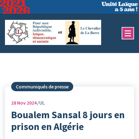
Aller
au
contenu
Communiqués de presse
28
Nov 2024
UL
Boualem Sansal 8 jours en
prison en Algérie