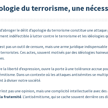
pologie du terrorisme, une néces
d’abroger le délit d’apologie du terrorisme constitue une attaqu
ent indéfectible à lutter contre le terrorisme et les idéologies q
n’est pas un outil de censure, mais une arme juridique indispensabl
es terroristes. Ces actes, souvent motivés par des idéologies haine
es.
e la liberté d’expression, ouvre la porte à une tolérance accrue po
émitisme. Dans un contexte où les attaques antisémites se multipl
t à diviser notre société.
’est pas une opinion, mais une complicité intellectuelle avec des 
 la fraternité
. L’antisémitisme, qui se cache souvent derrière ces 