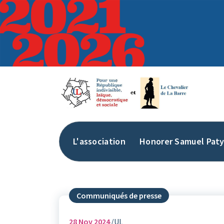
Aller
au
contenu
L'association
Honorer Samuel Pat
Communiqués de presse
28
Nov 2024
UL