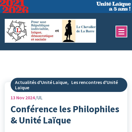
Aller
au
contenu
Actualités d'Unité Laïque
,
Les rencontres d'Unité
Laïque
13
Nov 2024
UL
Conférence les Philophiles
& Unité Laïque