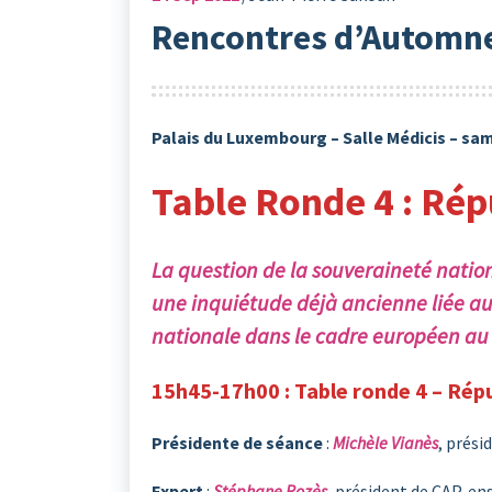
Rencontres d’Automne
Palais du Luxembourg – Salle Médicis – sa
Table Ronde 4 :
Rép
La question de la souveraineté nation
une inquiétude déjà ancienne liée a
nationale dans le cadre européen au 
15h45-17h00 : Table ronde 4 – Rép
Présidente de séance
:
Michèle Vianès
, prés
Expert
:
Stéphane Rozès
, président de CAP, en