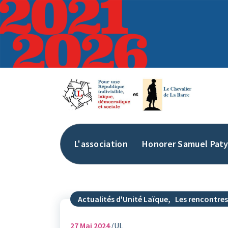
Aller
au
contenu
L'association
Honorer Samuel Pat
Actualités d'Unité Laïque
,
Les rencontres
27
Mai 2024
UL