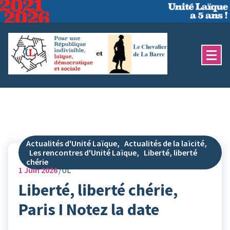
Aller
au
contenu
Actualités d'Unité Laïque
,
Actualités de la laïcité
,
Les rencontres d'Unité Laïque
,
Liberté, liberté
chérie
1
Juin 2026
UL
Liberté, liberté chérie,
Paris I Notez la date