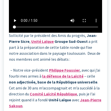
Sollicité par le président des Amis du progrès,
Jean-
Pierre Sicre
,
Unité Laïque
Groupe Sud-Ouest
a prit
part à la préparation de cette table ronde qui fixe
notre association dans le paysage toulousain. Deux de
nos membres ont animé les débats :
– Notre vice-président
Philippe Foussier
, avec qui j’ai
fourbi mes armes à
la défense de la Laïcité
– celle
non adjectivée, base de la République universelle
.
Cet ami de 30 ans m’accompagnait et m’a succédé à la
direction du
Comité Laïcité République
, puis je l’ai
rejoint quand il a fondé
Unité Laïque
avec
Jean-Pierre
Sakoun
.