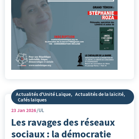
Actualités d'Unité Laïque
,
Actualités de la laïcité
,
Cafés laïques
23
Jan 2026
UL
Les ravages des réseaux
sociaux : la démocratie