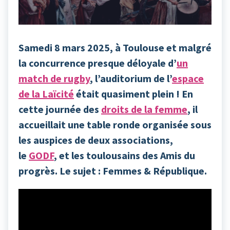
Samedi 8 mars 2025, à Toulouse et malgré
la concurrence presque déloyale d’
un
match de rugby
, l’auditorium de l’
espace
de la Laïcité
était quasiment plein ! En
cette journée des
droits de la femme
, il
accueillait une table ronde organisée sous
les auspices de deux associations,
le
GODF
, et les toulousains des Amis du
progrès. Le sujet : Femmes & République.