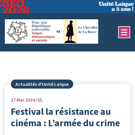
Aller
au
contenu
Actualités d'Unité Laïque
27
Mar 2024
UL
Festival la résistance au
cinéma : L’armée du crime