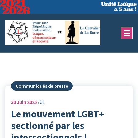
Aller
au
contenu
Communiqués de presse
30
Juin 2025
UL
Le mouvement LGBT+
sectionné par les
intersectionnels !