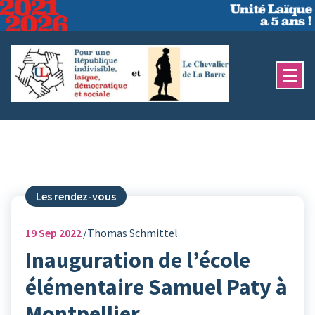
Aller
au
contenu
Les rendez-vous
19
Sep 2022
Thomas Schmittel
Inauguration de l’école
élémentaire Samuel Paty à
Montpellier