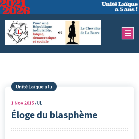
Aller
au
contenu
Unité Laïque a lu
1
Nov 2015
UL
Éloge du blasphème