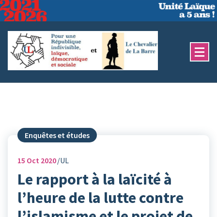
Aller
au
contenu
Enquêtes et études
15
Oct 2020
UL
Le rapport à la laïcité à
l’heure de la lutte contre
l’islamisme et le projet de