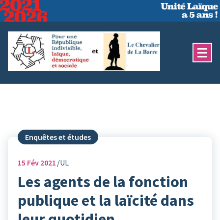
Aller
au
contenu
Enquêtes et études
15
Fév 2021
UL
Les agents de la fonction
publique et la laïcité dans
leur quotidien