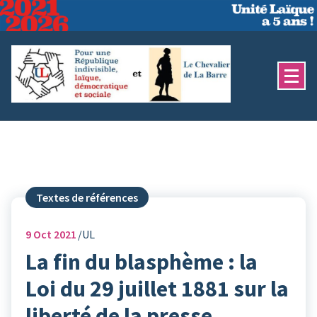
Aller
au
contenu
Textes de références
9
Oct 2021
UL
La fin du blasphème : la
Loi du 29 juillet 1881 sur la
liberté de la presse