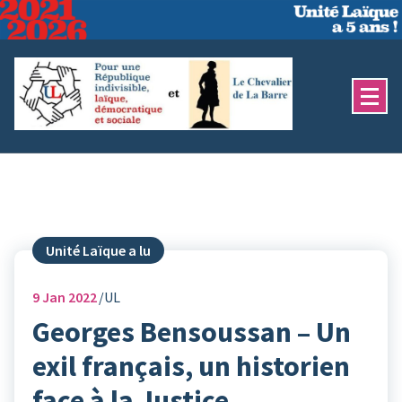
Aller
au
contenu
Unité Laïque a lu
9
Jan 2022
UL
Georges Bensoussan – Un
exil français, un historien
face à la Justice