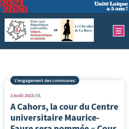
Aller
au
contenu
L'engagement des communes
2
Août 2023
UL
A Cahors, la cour du Centre
universitaire Maurice-
Faure sera nommée « Cour