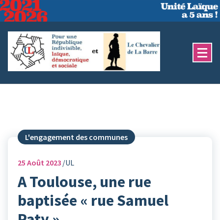
Aller
au
contenu
L'engagement des communes
25
Août 2023
UL
A Toulouse, une rue
baptisée « rue Samuel
Paty ».