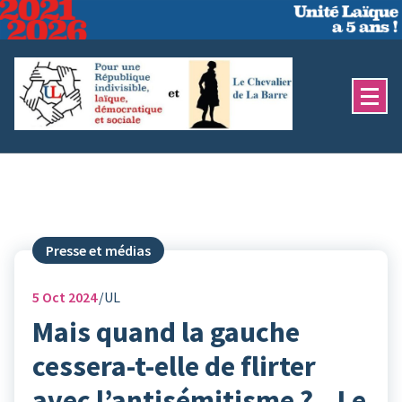
Aller
au
contenu
Presse et médias
5
Oct 2024
UL
Mais quand la gauche
cessera-t-elle de flirter
avec l’antisémitisme ? – Le