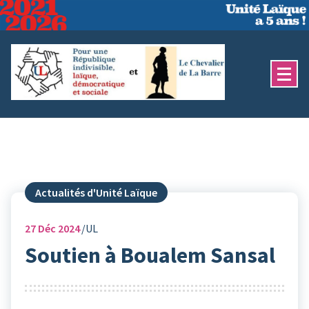
Aller
au
contenu
Actualités d'Unité Laïque
27
Déc 2024
UL
Soutien à Boualem Sansal