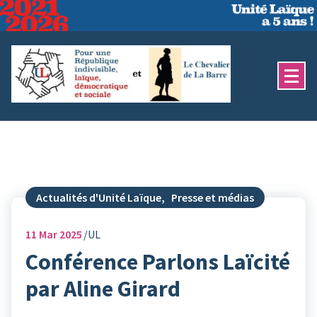
Aller
au
contenu
Actualités d'Unité Laïque
,
Presse et médias
11
Mar 2025
UL
Conférence Parlons Laïcité
par Aline Girard