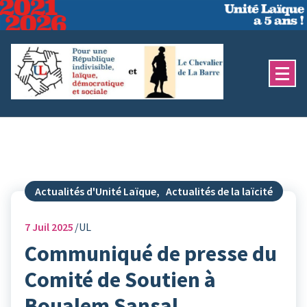
Aller
au
contenu
Actualités d'Unité Laïque
,
Actualités de la laïcité
7
Juil 2025
UL
Communiqué de presse du
Comité de Soutien à
Boualem Sansal –