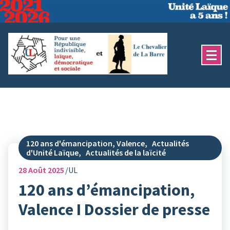
Aller
au
contenu
120 ans d'émancipation, Valence
,
Actualités
d'Unité Laïque
,
Actualités de la laïcité
28
Août 2025
UL
120 ans d’émancipation,
Valence I Dossier de presse