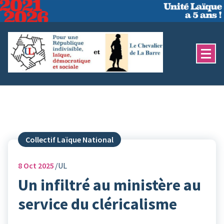
Aller
au
contenu
Collectif Laïque National
8
Oct 2025
UL
Un infiltré au ministère au
service du cléricalisme