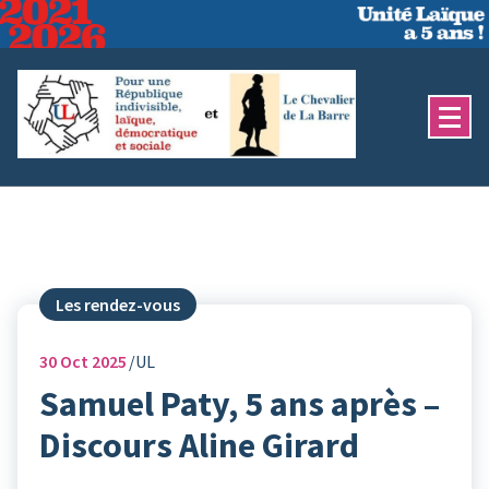
Aller
au
contenu
Les rendez-vous
30
Oct 2025
UL
Samuel Paty, 5 ans après –
Discours Aline Girard