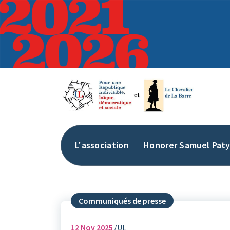
Aller
au
contenu
L'association
Honorer Samuel Pat
Communiqués de presse
12
Nov 2025
UL