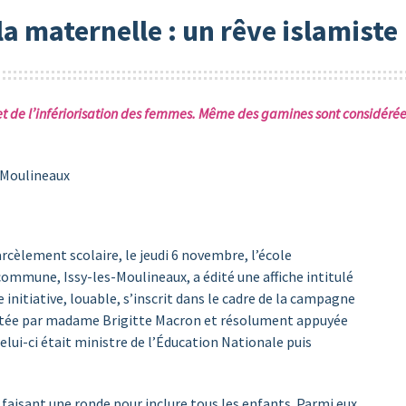
 la maternelle : un rêve islamiste
xe et de l’infériorisation des femmes. Même des gamines sont considér
s-Moulineaux
arcèlement scolaire, le jeudi 6 novembre, l’école
ommune, Issy-les-Moulineaux, a édité une affiche intitulé
 initiative, louable, s’inscrit dans le cadre de la campagne
ortée par madame Brigitte Macron et résolument appuyée
elui-ci était ministre de l’Éducation Nationale puis
 faisant une ronde pour inclure tous les enfants. Parmi eux,