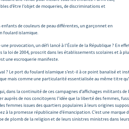
les d’être l’objet de moqueries, de discriminations et
es enfants de couleurs de peau différentes, un garçonnet en
n foulard islamique.
e provocation, un défi lancé à l’École de la République ? En effet, 
is la loi de 2004, proscrit dans les établissements scolaires et à p
 est une escroquerie manifeste.
al ? Le port du foulard islamique s’est-il à ce point banalisé et ins
ique mais comme une particularité essentialisée au même titre qu’
 qui, dans la continuité de ces campagnes d’affichages militants 
r auprès de nos concitoyens l’idée que la liberté des femmes, fus
des femmes issues des quartiers populaires à leurs origines supposé
e-nez à la promesse républicaine d’émancipation. C’est une marque
e de plomb de la religion et de leurs sinistres ministres dans leurs