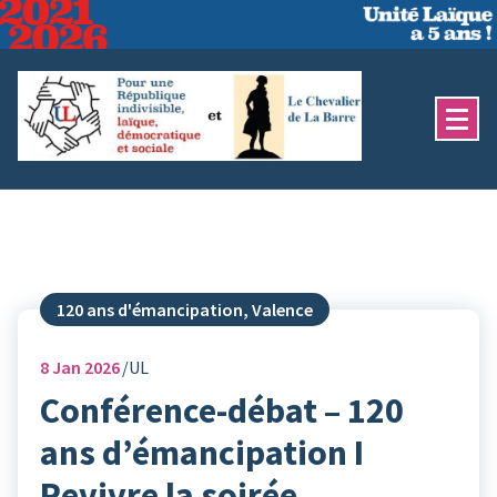
Aller
au
contenu
120 ans d'émancipation, Valence
8
Jan 2026
UL
Conférence-débat – 120
ans d’émancipation I
Revivre la soirée