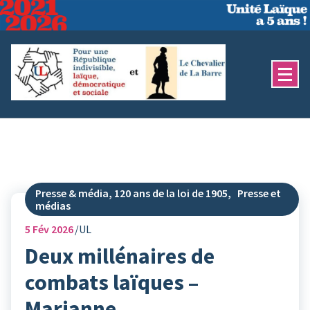
Aller
au
contenu
Presse & média, 120 ans de la loi de 1905
,
Presse et
médias
5
Fév 2026
UL
Deux millénaires de
combats laïques –
Marianne