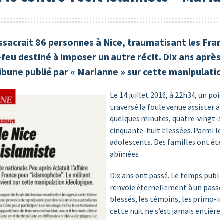
assacrait 86 personnes à Nice, traumatisant les Fr
re-feu destiné à imposer un autre récit. Dix ans apr
ribune publié par « Marianne » sur cette manipulati
Le 14 juillet 2016, à 22h34, un p
traversé la foule venue assister a
quelques minutes, quatre-vingt-s
cinquante-huit blessées. Parmi l
adolescents. Des familles ont été
abîmées.
Dix ans ont passé. Le temps publi
renvoie éternellement à un passé 
blessés, les témoins, les primo-i
cette nuit ne s’est jamais enti