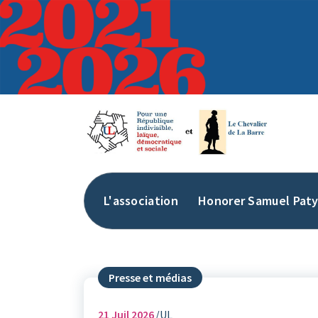
Aller
au
contenu
L'association
Honorer Samuel Pat
Presse et médias
21
Juil 2026
UL