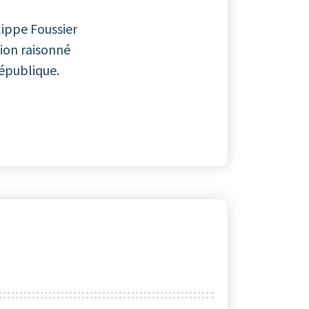
lippe Foussier
tion raisonné
épublique.