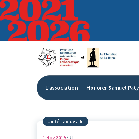
Aller
au
contenu
L'association
Honorer Samuel Pat
Unité Laïque a lu
1
Nov 2019
UL