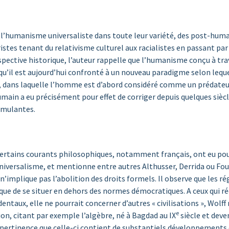
e l’humanisme universaliste dans toute leur variété, des post-hum
tes tenant du relativisme culturel aux racialistes en passant par le
pective historique, l’auteur rappelle que l’humanisme conçu à trav
et qu’il est aujourd’hui confronté à un nouveau paradigme selon le
ée, dans laquelle l’homme est d’abord considéré comme un prédateu
e humain a eu précisément pour effet de corriger depuis quelques siècl
imulantes.
ertains courants philosophiques, notamment français, ont eu pour o
niversalisme, et mentionne entre autres Althusser, Derrida ou Fouc
 n’implique pas l’abolition des droits formels. Il observe que les r
que de se situer en dehors des normes démocratiques. A ceux qui ré
ntaux, elle ne pourrait concerner d’autres « civilisations », Wolf
e
ion, citant par exemple l’algèbre, né à Bagdad au IX
siècle et deve
 pertinence que celle-ci contient de substantiels développements e