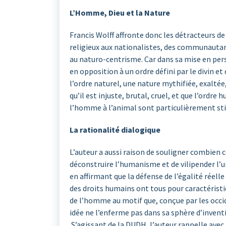
L’Homme, Dieu et la Nature
Francis Wolff affronte donc les détracteurs d
religieux aux nationalistes, des communautaris
au naturo-centrisme. Car dans sa mise en pers
en opposition à un ordre défini par le divin 
l’ordre naturel, une nature mythifiée, exalt
qu’il est injuste, brutal, cruel, et que l’ordr
l’homme à l’animal sont particulièrement st
La rationalité dialogique
L’auteur a aussi raison de souligner combien c
déconstruire l’humanisme et de vilipender l’u
en affirmant que la défense de l’égalité réelle
des droits humains ont tous pour caractéristi
de l’homme au motif que, conçue par les occide
idée ne l’enferme pas dans sa sphère d’invent
S’agissant de la DUDH, l’auteur rappelle avec