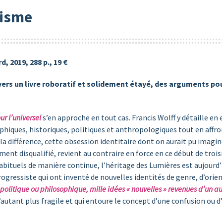
lisme
rd, 2019, 288 p., 19 €
vers un livre roboratif et solidement étayé, des arguments pou
ur l’universel
s’en approche en tout cas. Francis Wolff y détaille en e
ophiques, historiques, politiques et anthropologiques tout en aff
de la différence, cette obsession identitaire dont on aurait pu imag
ment disqualifié, revient au contraire en force en ce début de troisi
abituels de manière continue, l’héritage des Lumières est aujourd’
gressiste qui ont inventé de nouvelles identités de genre, d’orienta
 politique ou philosophique, mille idées « nouvelles » revenues d’un a
d’autant plus fragile et qui entoure le concept d’une confusion ou 