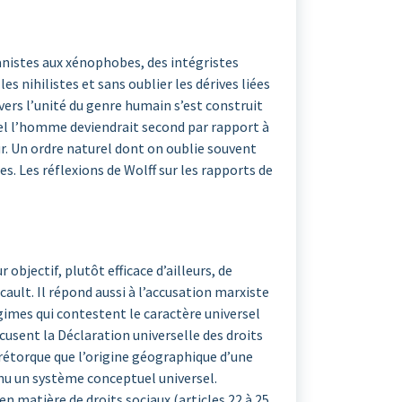
anistes aux xénophobes, des intégristes
s nihilistes et sans oublier les dérives liées
ers l’unité du genre humain s’est construit
quel l’homme deviendrait second par rapport à
r. Un ordre naturel dont on oublie souvent
es. Les réflexions de Wolff sur les rapports de
bjectif, plutôt efficace d’ailleurs, de
ault. Il répond aussi à l’accusation marxiste
égimes qui contestent le caractère universel
cusent la Déclaration universelle des droits
f rétorque que l’origine géographique d’une
nu un système conceptuel universel.
n matière de droits sociaux (articles 22 à 25