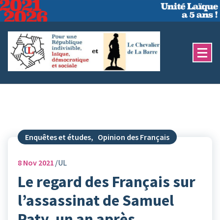
Aller
au
contenu
Enquêtes et études
,
Opinion des Français
8
Nov 2021
UL
Le regard des Français sur
l’assassinat de Samuel
Paty, un an après