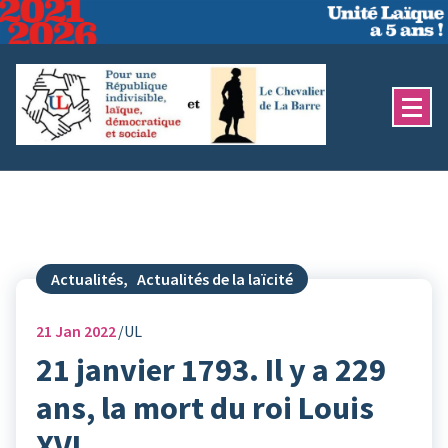
Aller
au
contenu
Actualités
,
Actualités de la laïcité
21
Jan 2022
UL
21 janvier 1793. Il y a 229
ans, la mort du roi Louis
XVI.