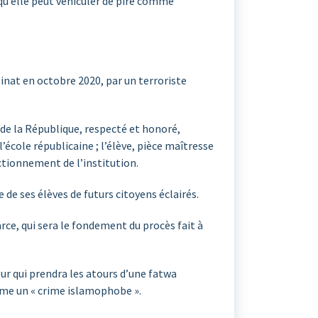
qu’elle peut véhiculer de pire comme
inat en octobre 2020, par un terroriste
 de la République, respecté et honoré,
école républicaine ; l’élève, pièce maîtresse
nctionnement de l’institution.
 de ses élèves de futurs citoyens éclairés.
arce, qui sera le fondement du procès fait à
meur qui prendra les atours d’une fatwa
mme un « crime islamophobe ».