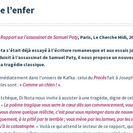
e l’enfer
. Rapport sur l’assassinat de Samuel Paty
, Paris, Le Cherche Midi, 20
ta s’était déjà essayé à l’écriture romanesque et aux essais j
isit à l’assassinat de Samuel Paty, il nous propose un nouveau
la tragédie classique.
médiatement dans l’univers de Kafka : celui du
Procès
fait à Josep
les sont :
« Comme un chien ! ».
 tchèque, Di Nota nous invite à assister à une tragédie, digne de ce
t «
Le poème tragique vous serre le cœur dès son commencement, vous l
il vous donne quelque relâche, c’est pour vous replonger dans de nouv
oquement, à la pitié par le terrible ; vous mène par les larmes, par les 
qu’à la catastrophe
. ». Voilà ce qui attend le lecteur de ce rapport, q