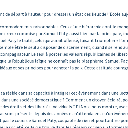
nt de départ à l’auteur pour dresser un état des lieux de l’Ecole auj
s accommodements raisonnables. Ceux d’une hiérarchie dont le man
une erreur commise par Samuel Paty, aussi bien par la principale, in
muel Paty le fautif, celui qui aurait offensé, faisant triompher « l’
 Il semble être le seul à disposer de discernement, quand il se rend
ccompagnateur. Le seul à porter les valeurs républicaines de liberté 
t que la République laïque ne connaît pas le blasphème. Samuel Pa
déaux et ses principes pour acheter la paix. Cette attitude courageu
ota réside dans sa capacité à intégrer cet événement dans une lect
 dans une société démocratique ? Comment un citoyen éclairé, port
 des droits et des libertés individuels ? Di Nota nous montre, ave
at sont présents depuis des années et n’attendaient qu’un événeme
t pas le cours de Samuel Paty, coupable de rien et pourtant respon
la société, celle qui trouve dans les réseaux sociaux un formidable 