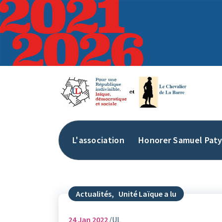
Aller
au
contenu
L'association
Honorer Samuel Pat
Actualités
,
Unité Laïque a lu
24
Jan 2022
UL