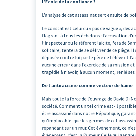
L’Ecole de la confiance ?
L’analyse de cet assassinat sert ensuite de poi
Le constat est celui du « pas de vague », de
flagrant à tous les échelons : l’accusation d’
l’inspecteur ou le référent laïcité, fera de Sa
solitaire, tentera de se délivrer de ce piège.
déposée contre lui par le père de l’élève et l’a
aucune erreur dans l’exercice de sa mission e
tragédie à n’avoir, à aucun moment, renié ses i
De l’antiracisme comme vecteur de haine
Mais toute la force de l’ouvrage de David Di N
société. Comment un tel crime est-il possible
être assassiné dans notre République, garante
qu’implacable, que les germes de cet assassin
répandant sur un mur. Cet événement, ce n’es
événement, c’est la Rumeur. Celle qui gangrène 