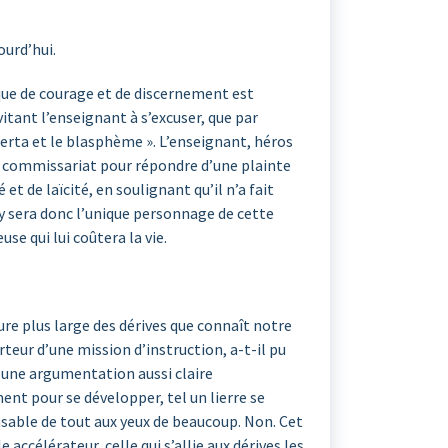
ourd’hui.
que de courage et de discernement est
vitant l’enseignant à s’excuser, que par
omerta et le blasphème ». L’enseignant, héros
 au commissariat pour répondre d’une plainte
et de laïcité, en soulignant qu’il n’a fait
ty sera donc l’unique personnage de cette
se qui lui coûtera la vie.
ure plus large des dérives que connaît notre
eur d’une mission d’instruction, a-t-il pu
c une argumentation aussi claire
nt pour se développer, tel un lierre se
sable de tout aux yeux de beaucoup. Non. Cet
accélérateur, celle qui s’allie aux dérives les