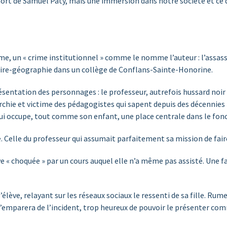
 mort de Samuel Paty, mais une immersion dans notre société et ce 
me, un « crime institutionnel » comme le nomme l’auteur : l’assass
oire-géographie dans un collège de Conflans-Sainte-Honorine.
résentation des personnages : le professeur, autrefois hussard noir
chie et victime des pédagogistes qui sapent depuis des décennies l’
, qui occupe, tout comme son enfant, une place centrale dans le fo
e. Celle du professeur qui assumait parfaitement sa mission de faire
ve « choquée » par un cours auquel elle n’a même pas assisté. Une f
l’élève, relayant sur les réseaux sociaux le ressenti de sa fille. Ru
emparera de l’incident, trop heureux de pouvoir le présenter co