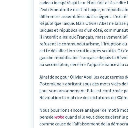
cadeau inespéré qui leur était fait et à se di
l’extrême-droite n’est ni laïque, ni républic
différentes assemblées où ils siègent. L’extrê
République laïque. Mais Olivier Abel ne laisse 
laïques et républicains d’un côté, communautar
Il interdit ainsi aux Français, massivement la
refusent le communautarisme, l’irruption du re
cette désaffection scrutin après scrutin. Or c’e
gauche républicaine française depuis la Révo
au second plan, derrière l’appartenance à la
Ainsi donc pour Olivier Abel les deux termes de
Potemkine » abritant sous des mots vidés de 
tout son raisonnement. Elle est confirmée par
Révolution la matrice des dictatures du XXème
Nous pourrions encore analyser de mot à mot l
pensée
woke
quand elle veut déconsidérer la 
comme cause de l’affaissement de la démocrat