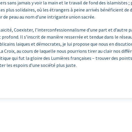
ers sans jamais y voir la main et le travail de fond des islamistes 
 les plus solidaires, où les étrangers à peine arrivés bénéficient de d
r de peau au nom d’une intrigante union sacrée.
 laïcité, Coexister, l’interconfessionnalisme d’une part et d’autre pa
 profond. Il s’inscrit de manière resserrée et tendue dans le résea
licains laïques et démocrates, je lui propose que nous en discution
 Croix, au cours de laquelle nous pourrions tirer au clair nos diffé
litique qui fut la gloire des Lumières françaises – trouver des poin
ter les espoirs d’une société plus juste.