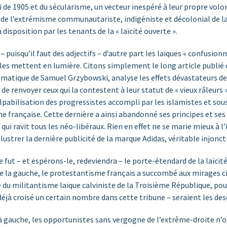
 loi de 1905 et du sécularisme, un vecteur inespéré à leur propre vo
s de l’extrémisme communautariste, indigéniste et décolonial de l
isposition par les tenants de la « laïcité ouverte ».
 – puisqu’il faut des adjectifs – d’autre part les laïques « confusi
 les mettent en lumière. Citons simplement le long article publié e
igmatique de Samuel Grzybowski, analyse les effets dévastateurs de 
de renvoyer ceux qui la contestent à leur statut de « vieux râleurs »,
abilisation des progressistes accompli par les islamistes et sous l
française. Cette dernière a ainsi abandonné ses principes et ses i
 qui ravit tous les néo-libéraux. Rien en effet ne se marie mieux à
ustrer la dernière publicité de la marque Adidas, véritable injon
e fut – et espérons-le, redeviendra – le porte-étendard de la laïcit
la gauche, le protestantisme français a succombé aux mirages ci-
e du militantisme laïque calviniste de la Troisième République, po
déjà croisé un certain nombre dans cette tribune – seraient les des
 à gauche, les opportunistes sans vergogne de l’extrême-droite n’