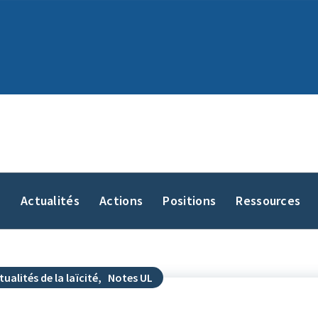
y
Actualités
Actions
Positions
Ressources
tualités de la laïcité
,
Notes UL