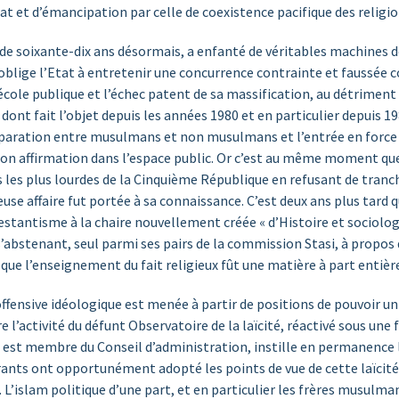
tat et d’émancipation par celle de coexistence pacifique des religio
de soixante-dix ans désormais, a enfanté de véritables machines de 
i oblige l’Etat à entretenir une concurrence contrainte et faussée c
cole publique et l’échec patent de sa massification, au détriment d
t fait l’objet depuis les années 1980 et en particulier depuis 1989
 séparation entre musulmans et non musulmans et l’entrée en force d
e son affirmation dans l’espace public. Or c’est au même moment qu
les plus lourdes de la Cinquième République en refusant de trancher
meuse affaire fut portée à sa connaissance. C’est deux ans plus ta
estantisme à la chaire nouvellement créée « d’Histoire et sociologie
’abstenant, seul parmi ses pairs de la commission Stasi, à propos d
a que l’enseignement du fait religieux fût une matière à part entiè
ffensive idéologique est menée à partir de positions de pouvoir un
’activité du défunt Observatoire de la laïcité, réactivé sous une 
 est membre du Conseil d’administration, instille en permanence la
rants ont opportunément adopté les points de vue de cette laïcité
 L’islam politique d’une part, et en particulier les frères musulman