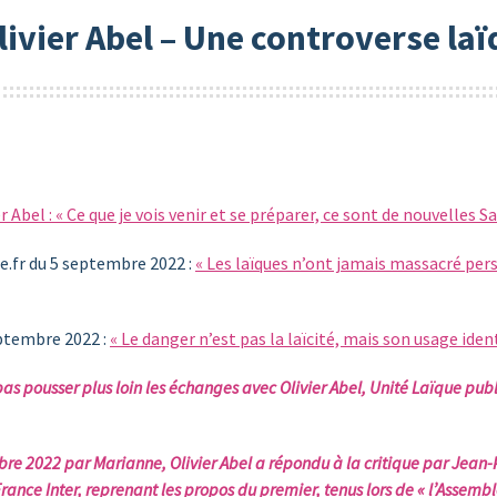
ivier Abel – Une controverse la
er Abel : « Ce que je vois venir et se préparer, ce sont de nouvelles
.fr du 5 septembre 2022 :
« Les laïques n’ont jamais massacré pers
eptembre 2022 :
« Le danger n’est pas la laïcité, mais son usage iden
 pousser plus loin les échanges avec Olivier Abel, Unité Laïque publ
re 2022 par Marianne, Olivier Abel a répondu à la critique par Jean-P
rance Inter, reprenant les propos du premier, tenus lors de « l’Assemb