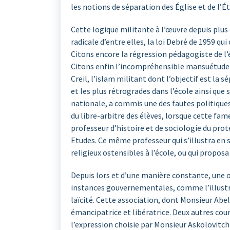
les notions de séparation des Église et de l’É
Cette logique militante à l’œuvre depuis plus 
radicale d’entre elles, la loi Debré de 1959 qu
Citons encore la régression pédagogiste de l’é
Citons enfin l’incompréhensible mansuétude don
Creil, l’islam militant dont l’objectif est la
et les plus rétrogrades dans l’école ainsi qu
nationale, a commis une des fautes politiques 
du libre-arbitre des élèves, lorsque cette fa
professeur d’histoire et de sociologie du prot
Etudes. Ce même professeur qui s’illustra en s
religieux ostensibles à l’école, ou qui propos
Depuis lors et d’une manière constante, une o
instances gouvernementales, comme l’illustre l
laïcité. Cette association, dont Monsieur Abel
émancipatrice et libératrice. Deux autres cou
l’expression choisie par Monsieur Askolovitch.