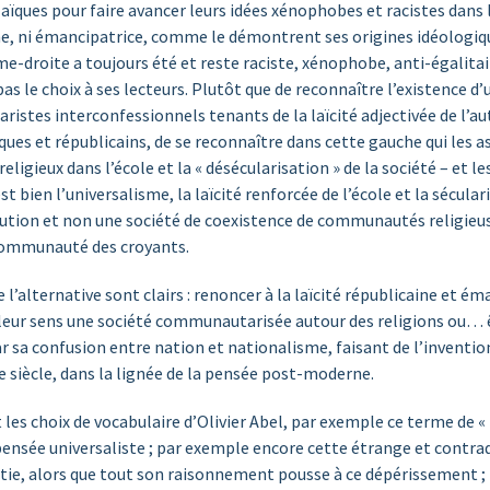
re laïques pour faire avancer leurs idées xénophobes et racistes da
aine, ni émancipatrice, comme le démontrent ses origines idéologiqu
me-droite a toujours été et reste raciste, xénophobe, anti-égalitai
pas le choix à ses lecteurs. Plutôt que de reconnaître l’existence d
istes interconfessionnels tenants de la laïcité adjectivée de l’aut
ïques et républicains, de se reconnaître dans cette gauche qui les a
ligieux dans l’école et la « désécularisation » de la société – et 
st bien l’universalisme, la laïcité renforcée de l’école et la sécular
lution et non une société de coexistence de communautés religieu
 communauté des croyants.
 l’alternative sont clairs : renoncer à la laïcité républicaine et éma
leur sens une société communautarisée autour des religions ou… ê
 sa confusion entre nation et nationalisme, faisant de l’invention 
 siècle, dans la lignée de la pensée post-moderne.
es choix de vocabulaire d’Olivier Abel, par exemple ce terme de « 
pensée universaliste ; par exemple encore cette étrange et contra
ie, alors que tout son raisonnement pousse à ce dépérissement ;