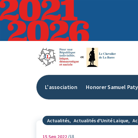
Aller
au
contenu
L'association
Honorer Samuel Pat
Actualités
,
Actualités d'Unité Laïque
,
Ac
15
Sep 2022
UL