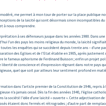
on modéré, me permet à mon tour de porter sur la place publique no
conceptions de la laïcité qui sont désormais sinon incompatibles 
 et à nous comprendre.
terprétation à ses défenseurs jusque dans les années 1980. Dans u
d’hui l’un des pays les moins religieux du monde, la laïcité signifia
tes les enquêtes qui se succèdent depuis trente ans – d’une part l
paration des Eglises et de l’Etat établie en 1905, après justement 
dre le fameux aphorisme de Ferdinand Buisson ; enfin un projet pol
liberté de conscience et d’expression régnant dans notre pays que 
ieuse, quel que soit par ailleurs leur sentiment profond en matièr
mation dans l’article premier de la Constitution de 1946, repris à l
gieuse n’a jamais cessé. Dès la fin des années 1940, l’église catholi
 la société l’idée d’une laïcité « ouverte ». Cette adjectivation de l
posés étaient donc fermés et rétrogrades ; d’autre part de remplac