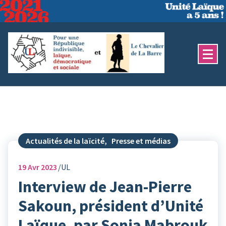
Aller
au
contenu
Actualités de la laïcité
,
Presse et médias
19
Avr 2023
UL
Interview de Jean-Pierre
Sakoun, président d’Unité
Laïque, par Sonia Mabrouk