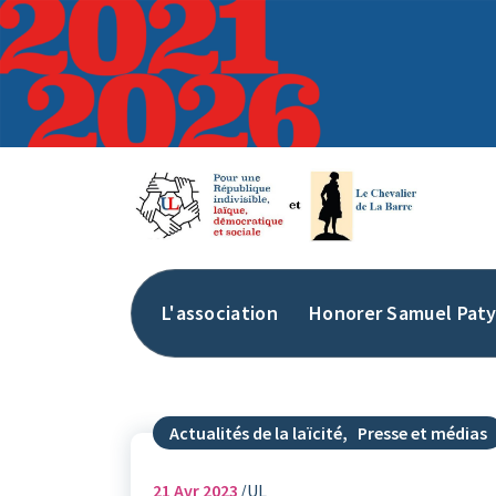
Aller
au
contenu
L'association
Honorer Samuel Pat
Actualités de la laïcité
,
Presse et médias
21
Avr 2023
UL