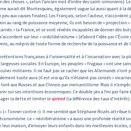
s choses », selon l’ancien mot d’ordre des saint-simoniens). Le p
e aurait dit Montesquieu, également vague lui aussi quant à la déf
 peu aux causes finales). Les Français, selon l’auteur, n’accorden
tion au rang de puissance moyenne, ils ont besoin de « projection » s
carnés » la France, et se sont révélés incapables de donner des buts
s’accordent sur leur « ordolibéralisme » (d’abord l’idée par l’École d
yens, au mépris de toute forme de recherche de la puissance et de 
étentions françaises à l’universalité et à l’incarnation avec la pl
argesses sociales. En Europe, les peuples « frugaux » ont une saint
culier militaires. Il ne faut pas se cacher que les Allemands n’ont
ement toute aura (il est vrai qu’ils n’étaient pas censés « incarner 
livré aux Russes et aux Chinois par mercantilisme. Mais il n’empêc
surer sur ses intentions économiques. Ce double-jeu a fini par faire
ager la dette et limiter le
spread
(la différence des taux d’intérêt).
» (« Tonner contre »). Il me semble que Stéphane Rozès attribue tro
économisme. Le « néolibéralisme » a aussi une profonde réalité socia
 leur maison, d’envoyer leurs enfants dans les meilleures écoles, d