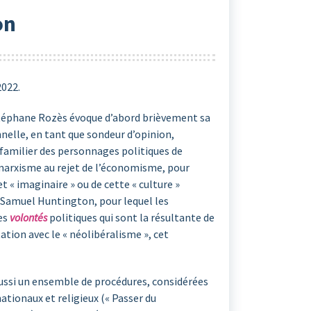
on
2022.
Stéphane Rozès évoque d’abord brièvement sa
nnelle, en tant que sondeur d’opinion,
et familier des personnages politiques de
 marxisme au rejet de l’économisme, pour
 « imaginaire » ou de cette « culture »
z Samuel Huntington, pour lequel les
des
volontés
politiques qui sont la résultante de
ation avec le « néolibéralisme », cet
aussi un ensemble de procédures, considérées
tionaux et religieux (« Passer du