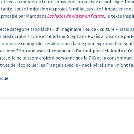
 et ceci au mépris de toute considération sociale et politique. Pour
nte, toute limitation du projet familial, suscite l’impatience et
tigmatisé par Marx dans
Les luttes de classe en France
, le texte inspi
cette catégorie trop lâche « d’imaginaire » ou de « culture » natio
 l’aristocratie frivole et libertine. Stéphane Rozès a raison de parl
u moins de ceux qui descendent dans la rue pour exprimer leur souffr
passions ? Son analyse est cependant d’autant plus éclairante qu’
iste, elle ne laissera croire à personne que le PIB et la consomma
tives de réconcilier les Français avec le « néolibéralisme » n’ont fa
ïque