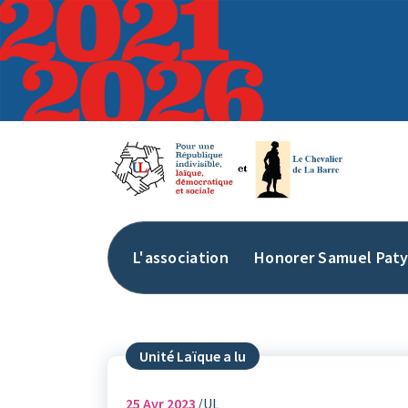
Aller
au
contenu
L'association
Honorer Samuel Pat
Unité Laïque a lu
25
Avr 2023
UL