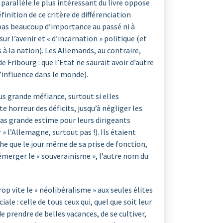
arallèle le plus intéressant du livre oppose
inition de ce critère de différenciation
t pas beaucoup d’importance au passé ni à
ur l’avenir et « d’incarnation » politique (et
 à la nation). Les Allemands, au contraire,
e Fribourg : que l’Etat ne saurait avoir d’autre
l’influence dans le monde).
us grande méfiance, surtout si elles
e horreur des déficits, jusqu’à négliger les
 pas grande estime pour leurs dirigeants
» l’Allemagne, surtout pas !). Ils étaient
he que le jour même de sa prise de fonction,
 émerger le « souverainisme », l’autre nom du
p vite le « néolibéralisme » aux seules élites
le : celle de tous ceux qui, quel que soit leur
e prendre de belles vacances, de se cultiver,