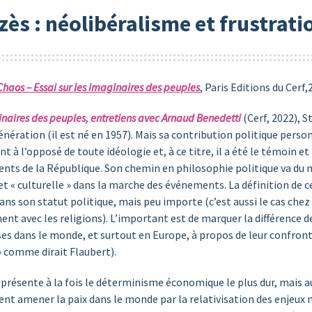
ès : néolibéralisme et frustrati
Chaos – Essai sur les imaginaires des peuples
, Paris Editions du Cerf,
ginaires des peuples, entretiens avec Arnaud Benedetti
(Cerf, 2022), 
nération (il est né en 1957). Mais sa contribution politique perso
nt à l’opposé de toute idéologie et, à ce titre, il a été le témoin 
dents de la République. Son chemin en philosophie politique va du
t « culturelle » dans la marche des événements. La définition de cet
ans son statut politique, mais peu importe (c’est aussi le cas che
ent avec les religions). L’important est de marquer la différence 
erses dans le monde, et surtout en Europe, à propos de leur confront
 comme dirait Flaubert).
eprésente à la fois le déterminisme économique le plus dur, mais 
t amener la paix dans le monde par la relativisation des enjeux na