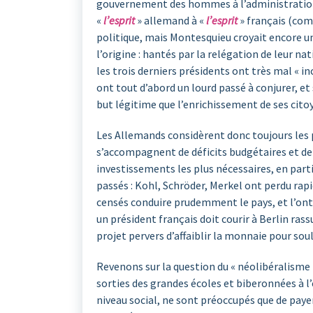
gouvernement des hommes à l’administration de
«
l’esprit
» allemand à «
l’esprit
» français (comm
politique, mais Montesquieu croyait encore un
l’origine : hantés par la relégation de leur na
les trois derniers présidents ont très mal « in
ont tout d’abord un lourd passé à conjurer, et 
but légitime que l’enrichissement de ses cito
Les Allemands considèrent donc toujours les pr
s’accompagnent de déficits budgétaires et de l
investissements les plus nécessaires, en parti
passés : Kohl, Schröder, Merkel ont perdu rapid
censés conduire prudemment le pays, et l’ont 
un président français doit courir à Berlin ras
projet pervers d’affaiblir la monnaie pour soul
Revenons sur la question du « néolibéralisme 
sorties des grandes écoles et biberonnées à l’
niveau social, ne sont préoccupés que de payer