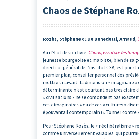
Chaos de Stéphane Roz
Rozès, Stéphane
et
De Benedetti, Arnaud
,
Au début de son livre,
Chaos, essai sur les ima
jeunesse bourgeoise et marxiste, bien de sa gé
directeur général de l’institut CSA, est pourta
premier plan, conseiller personnel des prési
mettre en avant, la dimension « imaginaire » e
déterminante n’est pourtant pas très claire d
« civilisations » ne se confondent pas exactem
ces « imaginaires » ou de ces « cultures » div
épouvantail contemporain (« Tonner contre »
Pour Stéphane Rozès, le « néolibéralisme » r
comme universellement valables, qui pourraien