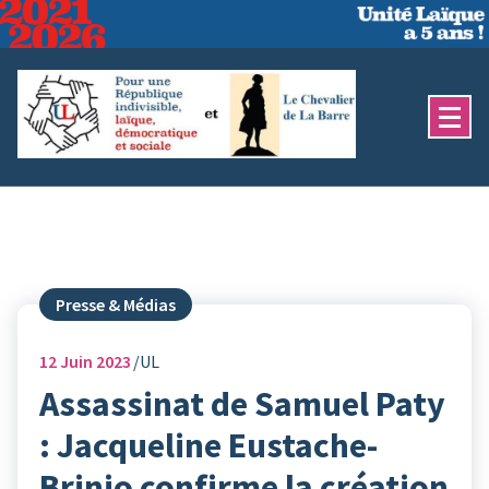
Aller
au
contenu
Presse & Médias
12
Juin 2023
UL
Assassinat de Samuel Paty
: Jacqueline Eustache-
Brinio confirme la création