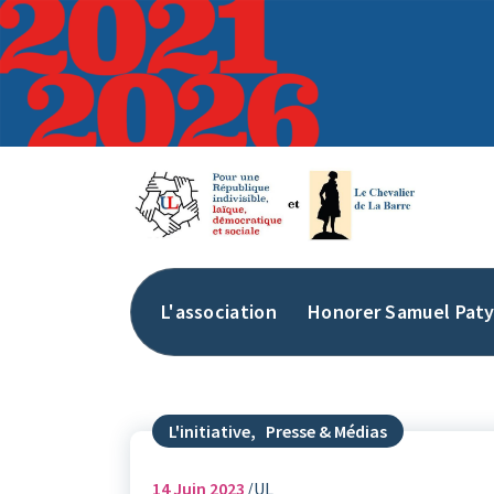
Aller
au
contenu
L'association
Honorer Samuel Pat
L'initiative
,
Presse & Médias
14
Juin 2023
UL