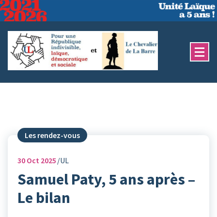
Aller
au
contenu
Les rendez-vous
30
Oct 2025
UL
Samuel Paty, 5 ans après –
Le bilan