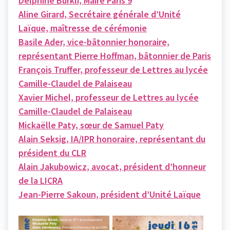
Delphine Bürkli, Maire Paris 9
Aline Girard, Secrétaire générale d’Unité
Laïque, maîtresse de cérémonie
Basile Ader, vice-bâtonnier honoraire,
représentant Pierre Hoffman, bâtonnier de Paris
François Truffer, professeur de Lettres au lycée
Camille-Claudel de Palaiseau
Xavier Michel, professeur de Lettres au lycée
Camille-Claudel de Palaiseau
Mickaëlle Paty, sœur de Samuel Paty
Alain Seksig, IA/IPR honoraire, représentant du
président du CLR
Alain Jakubowicz, avocat, président d’honneur
de la LICRA
Jean-Pierre Sakoun, président d’Unité Laïque