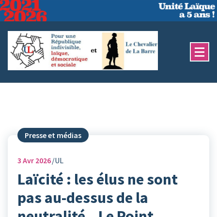
Aller
au
contenu
Presse et médias
3
Avr 2026
UL
Laïcité : les élus ne sont
pas au-dessus de la
neutralité – Le Point