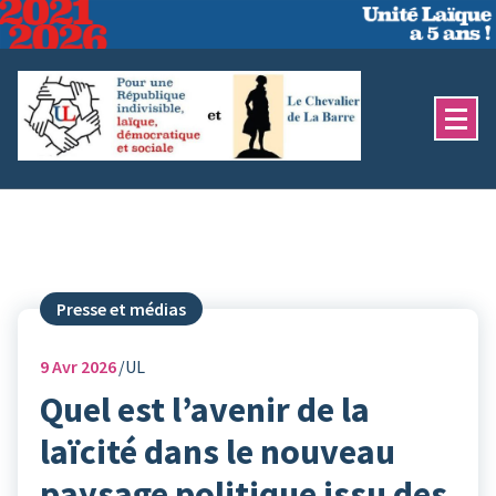
Aller
au
contenu
Presse et médias
9
Avr 2026
UL
Quel est l’avenir de la
laïcité dans le nouveau
paysage politique issu des