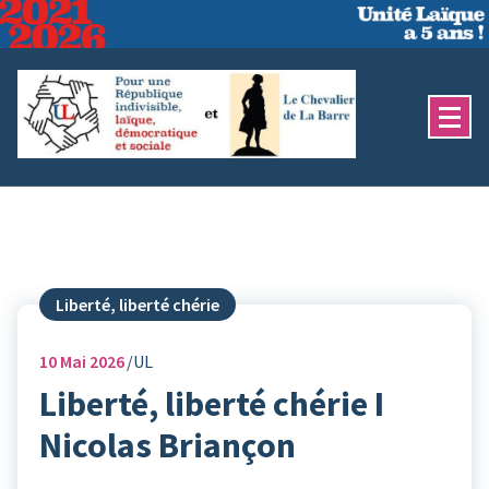
Aller
au
contenu
Liberté, liberté chérie
10
Mai 2026
UL
Liberté, liberté chérie I
Nicolas Briançon