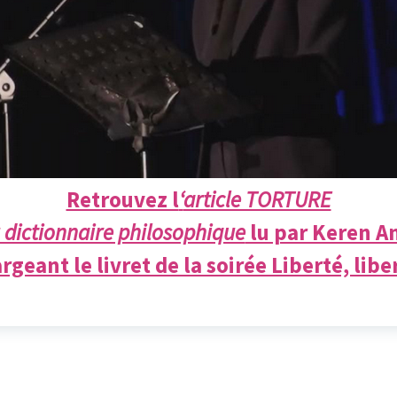
Retrouvez l
‘
article TORTURE
 dictionnaire philosophique
lu par Keren A
rgeant le livret de la soirée Liberté, liber