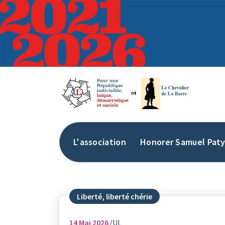
Aller
au
contenu
L'association
Honorer Samuel Pat
Liberté, liberté chérie
14
Mai 2026
UL