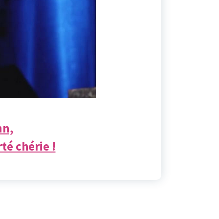
nn,
té chérie !