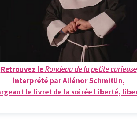
Retrouvez le
Rondeau de la petite curieuse
interprété par Aliénor Schmitlin,
rgeant le livret de la soirée Liberté, liber