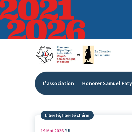
Aller
au
contenu
L'association
Honorer Samuel Pat
Liberté, liberté chérie
19
Mai 2026
UL